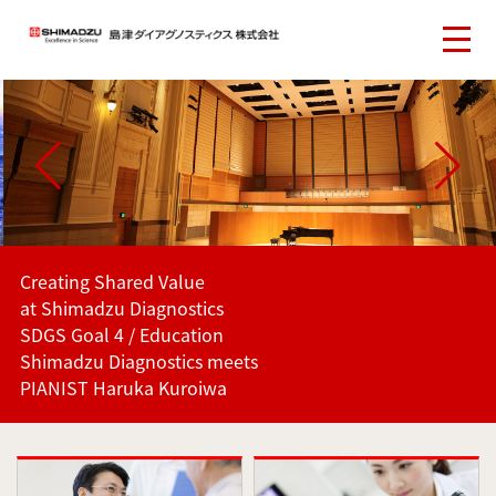
Creating Shared Value
at Shimadzu Diagnostics
SDGS Goal 4 / Education
Shimadzu Diagnostics meets
PIANIST Haruka Kuroiwa